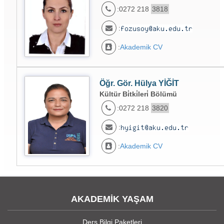
:0272 218
3818
:
:
Akademik CV
Öğr. Gör. Hülya YİĞİT
Kültür Bi̇tki̇leri̇ Bölümü
:0272 218
3820
:
:
Akademik CV
AKADEMİK YAŞAM
Ders Bilgi Paketleri