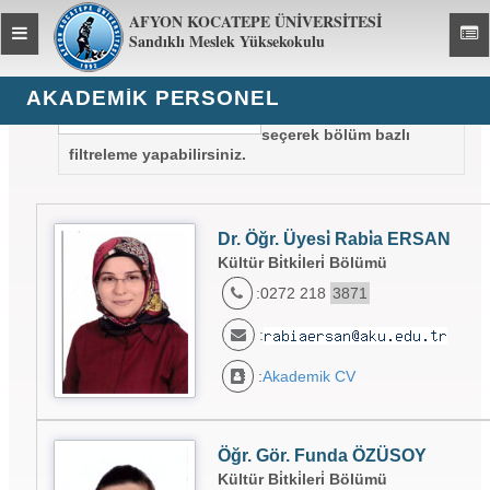
AFYON KOCATEPE ÜNİVERSİTESİ
Toggle
Toggl
Sandıklı Meslek Yüksekokulu
global
global
navigation
navig
AKADEMIK PERSONEL
NOT :
Sol taraftan bölüm
seçerek bölüm bazlı
filtreleme yapabilirsiniz.
Dr. Öğr. Üyesi̇ Rabi̇a ERSAN
Kültür Bi̇tki̇leri̇ Bölümü
:0272 218
3871
:
:
Akademik CV
Öğr. Gör. Funda ÖZÜSOY
Kültür Bi̇tki̇leri̇ Bölümü