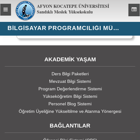
AFYON KOCATEPE ÜNİVERSİTESİ
Toggle
Toggl
Sandıklı Meslek Yüksekokulu
global
global
navigation
navig
BILGISAYAR PROGRAMCILIĞI MÜFREDAT
1095 kez görüntülendi
AKADEMİK YAŞAM
Ders Bilgi Paketleri
Mevzuat Bilgi Sistemi
Program Değerlendirme Sistemi
Yükseköğretim Bilgi Sistemi
Personel Blog Sistemi
Öğretim Üyeliğine Yükseltilme ve Atanma Yönergesi
BAĞLANTILAR