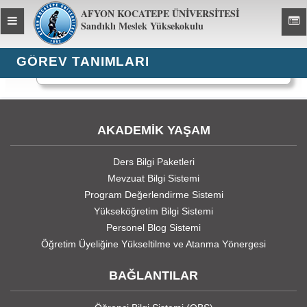
AFYON KOCATEPE ÜNİVERSİTESİ
Toggle
Toggl
Sandıklı Meslek Yüksekokulu
global
global
navigation
navig
GÖREV TANIMLARI
4339 kez görüntülendi
AKADEMİK YAŞAM
Ders Bilgi Paketleri
Mevzuat Bilgi Sistemi
Program Değerlendirme Sistemi
Yükseköğretim Bilgi Sistemi
Personel Blog Sistemi
Öğretim Üyeliğine Yükseltilme ve Atanma Yönergesi
BAĞLANTILAR