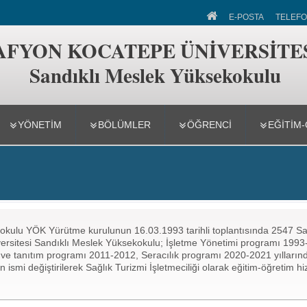
slek Yüksekokulu
E-POSTA
TELEFO
AFYON KOCATEPE ÜNİVERSİTE
Sandıklı Meslek Yüksekokulu
YÖNETİM
BÖLÜMLER
ÖĞRENCİ
EĞİTİM
okulu YÖK Yürütme kurulunun 16.03.1993 tarihli toplantısında 2547 Sa
ersitesi Sandıklı Meslek Yüksekokulu; İşletme Yönetimi programı 1993
 ve tanıtım programı 2011-2012, Seracılık programı 2020-2021 yıllarında
 ismi değiştirilerek Sağlık Turizmi İşletmeciliği olarak eğitim-öğretim h