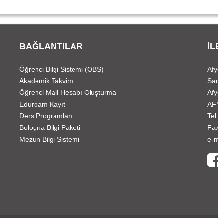
BAĞLANTILAR
İL
Öğrenci Bilgi Sistemi (OBS)
Afy
Akademik Takvim
San
Öğrenci Mail Hesabı Oluşturma
Afy
Eduroam Kayıt
AF
Ders Programları
Tel
Bologna Bilgi Paketi
Fax
Mezun Bilgi Sistemi
e-m