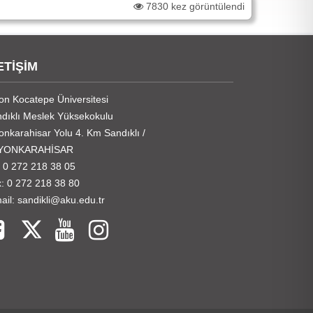
7830 kez görüntülendi
ETİŞİM
on Kocatepe Üniversitesi
dıklı Meslek Yüksekokulu
onkarahisar Yolu 4. Km Sandıklı /
YONKARAHİSAR
: 0 272 218 38 05
: 0 272 218 38 80
ail: sandikli@aku.edu.tr