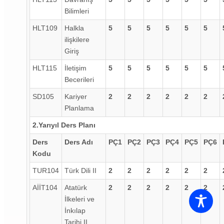
Bilimleri
HLT109
Halkla
5
5
5
5
5
5
ilişkilere
Giriş
HLT115
İletişim
5
5
5
5
5
5
Becerileri
SD105
Kariyer
2
2
2
2
2
2
Planlama
2.Yarıyıl Ders Planı
Ders
Ders Adı
PÇ1
PÇ2
PÇ3
PÇ4
PÇ5
PÇ6
Kodu
TUR104
Türk Dili II
2
2
2
2
2
2
AİİT104
Atatürk
2
2
2
2
2
2
İlkeleri ve
İnkılap
Tarihi II