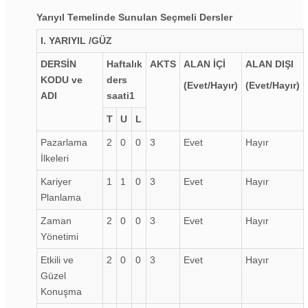
Yarıyıl Temelinde Sunulan Seçmeli Dersler
I. YARIYIL /GÜZ
DERSİN
Haftalık
AKTS
ALAN İÇİ
ALAN DIŞI
KODU ve
ders
(Evet/Hayır)
(Evet/Hayır)
ADI
saati
1
T
U
L
Pazarlama
2
0
0
3
Evet
Hayır
İlkeleri
Kariyer
1
1
0
3
Evet
Hayır
Planlama
Zaman
2
0
0
3
Evet
Hayır
Yönetimi
Etkili ve
2
0
0
3
Evet
Hayır
Güzel
Konuşma