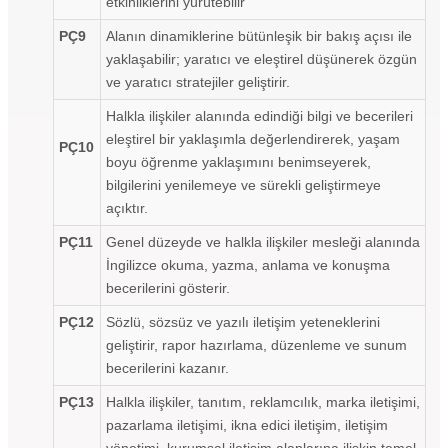
etkinliklerini yürütebilir
PÇ9
Alanın dinamiklerine bütünleşik bir bakış açısı ile
yaklaşabilir; yaratıcı ve eleştirel düşünerek özgün
ve yaratıcı stratejiler geliştirir.
Halkla ilişkiler alanında edindiği bilgi ve becerileri
eleştirel bir yaklaşımla değerlendirerek, yaşam
PÇ10
boyu öğrenme yaklaşımını benimseyerek,
bilgilerini yenilemeye ve sürekli geliştirmeye
açıktır.
PÇ11
Genel düzeyde ve halkla ilişkiler mesleği alanında
İngilizce okuma, yazma, anlama ve konuşma
becerilerini gösterir.
PÇ12
Sözlü, sözsüz ve yazılı iletişim yeteneklerini
geliştirir, rapor hazırlama, düzenleme ve sunum
becerilerini kazanır.
PÇ13
Halkla ilişkiler, tanıtım, reklamcılık, marka iletişimi,
pazarlama iletişimi, ikna edici iletişim, iletişim
yönetimi, kurumsal iletişim alanlarına ilişkin temel