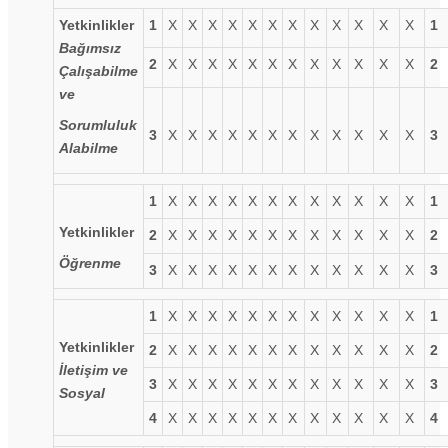
Yetkinlikler
1
X
X
X
X
X
X
X
X
X
X
X
X
1
Bağımsız
2
X
X
X
X
X
X
X
X
X
X
X
X
2
Çalışabilme
ve
Sorumluluk
3
X
X
X
X
X
X
X
X
X
X
X
X
3
Alabilme
1
X
X
X
X
X
X
X
X
X
X
X
X
1
Yetkinlikler
2
X
X
X
X
X
X
X
X
X
X
X
X
2
Öğrenme
3
X
X
X
X
X
X
X
X
X
X
X
X
3
1
X
X
X
X
X
X
X
X
X
X
X
X
1
Yetkinlikler
2
X
X
X
X
X
X
X
X
X
X
X
X
2
İletişim ve
3
X
X
X
X
X
X
X
X
X
X
X
X
3
Sosyal
4
X
X
X
X
X
X
X
X
X
X
X
X
4