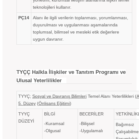
teknolojileri kullanır.
PÇ14
Alanı ile ilgili verilerin toplanması, yorumlanması,
duyurulması ve uygulanması aşamalarında
toplumsal, bilimsel ve mesleki etik değerlere
uygun davranır.
TYÇÇ Halkla İlişkiler ve Tanıtım Programı ve
Ulusal Yeterlilikler
TYYÇ;
Sosyal ve Davranış Bilimleri
Temel Alanı Yeterlilikleri (
A
5. Düzey
(
Önlisans Eğitimi
)
TYYÇ
BİLGİ
BECERİLER
YETKİNLİK
DÜZEYİ
-Kuramsal
-Bilişsel
Bağımsız
-Olgusal
-Uygulamalı
Çalışabilme
Sorumluluk