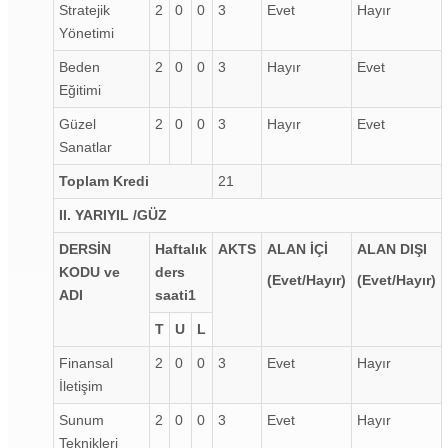
Stratejik
2
0
0
3
Evet
Hayır
Yönetimi
Beden
2
0
0
3
Hayır
Evet
Eğitimi
Güzel
2
0
0
3
Hayır
Evet
Sanatlar
Toplam Kredi
21
II. YARIYIL /GÜZ
DERSİN
Haftalık
AKTS
ALAN İÇİ
ALAN DIŞI
KODU ve
ders
(Evet/Hayır)
(Evet/Hayır)
ADI
saati
1
T
U
L
Finansal
2
0
0
3
Evet
Hayır
İletişim
Sunum
2
0
0
3
Evet
Hayır
Teknikleri