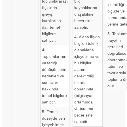
toplumlararası
bilgi
istenildiği
ilişkilerin
kaynaklarına
ölçüde ve
işleyiş
ulaşabilme
zamanınd
kurallarına
becerisine
yerine getir
dair temel
sahiptir.
bilgilere
3- Toplums
4- Alana ilişkin
sahiptir.
hayatın
bilgileri teknik
gerekleri
4-
olanaklarla
doğrultus
Toplumlarının
işleyebilme ve
davranmak
yaşadığı
bu bilgileri
tutum ve
dönüşümlerin
alanın
tavırlarıyla
nedenleri ve
gerektirdiği
topluma ö
sonuçları
teknik
olur.
hakkında
donanımla
temel bilgilere
(bilgisayar
sahiptir.
ortamında
vb.)sunma
5- Temel
becerisine
düzeyde veri
sahiptir.
işleyebilmek