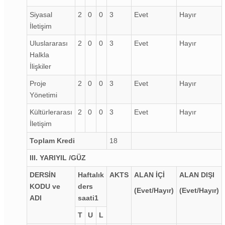
Siyasal
2
0
0
3
Evet
Hayır
İletişim
Uluslararası
2
0
0
3
Evet
Hayır
Halkla
İlişkiler
Proje
2
0
0
3
Evet
Hayır
Yönetimi
Kültürlerarası
2
0
0
3
Evet
Hayır
İletişim
Toplam Kredi
18
III. YARIYIL /GÜZ
DERSİN
Haftalık
AKTS
ALAN İÇİ
ALAN DIŞI
KODU ve
ders
(Evet/Hayır)
(Evet/Hayır)
ADI
saati
1
T
U
L