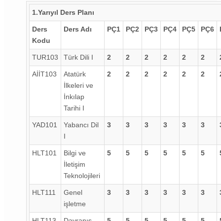
1.Yarıyıl Ders Planı
Ders
Ders Adı
PÇ1
PÇ2
PÇ3
PÇ4
PÇ5
PÇ6
Kodu
TUR103
Türk Dili I
2
2
2
2
2
2
AİİT103
Atatürk
2
2
2
2
2
2
İlkeleri ve
İnkılap
Tarihi I
YAD101
Yabancı Dil
3
3
3
3
3
3
I
HLT101
Bilgi ve
5
5
5
5
5
5
İletişim
Teknolojileri
HLT111
Genel
3
3
3
3
3
3
işletme
HLT113
Davranış
5
5
5
5
5
5