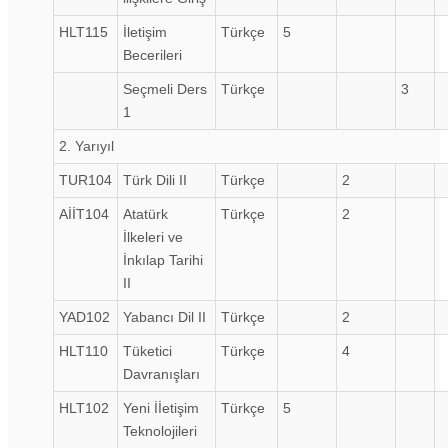
HLT115
İletişim
Türkçe
5
Becerileri
Seçmeli Ders
Türkçe
3
1
2. Yarıyıl
TUR104
Türk Dili II
Türkçe
2
AİİT104
Atatürk
Türkçe
2
İlkeleri ve
İnkılap Tarihi
II
YAD102
Yabancı Dil II
Türkçe
2
HLT110
Tüketici
Türkçe
4
Davranışları
HLT102
Yeni İİetişim
Türkçe
5
Teknolojileri