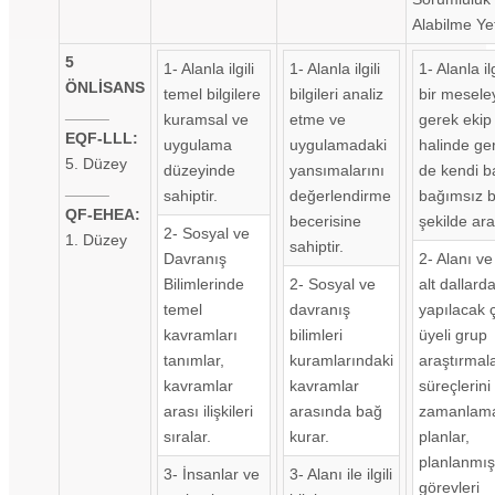
Alabilme Yet
5
1- Alanla ilgili
1- Alanla ilgili
1- Alanla ilg
ÖNLİSANS
temel bilgilere
bilgileri analiz
bir mesele
_____
kuramsal ve
etme ve
gerek ekip
EQF-LLL:
uygulama
uygulamadaki
halinde ge
5. Düzey
düzeyinde
yansımalarını
de kendi b
_____
sahiptir.
değerlendirme
bağımsız b
QF-EHEA:
becerisine
şekilde araş
2- Sosyal ve
1. Düzey
sahiptir.
Davranış
2- Alanı ve i
Bilimlerinde
2- Sosyal ve
alt dallard
temel
davranış
yapılacak 
kavramları
bilimleri
üyeli grup
tanımlar,
kuramlarındaki
araştırmal
kavramlar
kavramlar
süreçlerini
arası ilişkileri
arasında bağ
zamanlama
sıralar.
kurar.
planlar,
planlanmış
3- İnsanlar ve
3- Alanı ile ilgili
görevleri