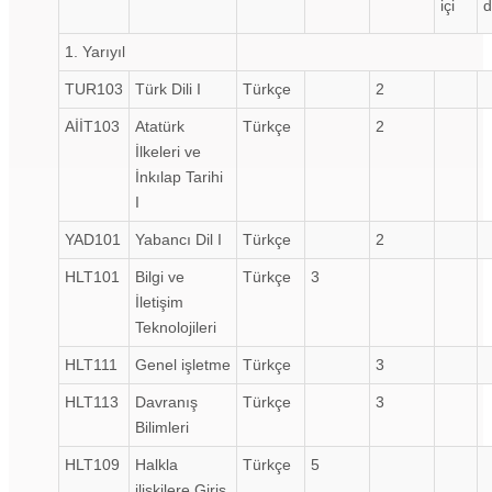
içi
d
1. Yarıyıl
TUR103
Türk Dili I
Türkçe
2
AİİT103
Atatürk
Türkçe
2
İlkeleri ve
İnkılap Tarihi
I
YAD101
Yabancı Dil I
Türkçe
2
HLT101
Bilgi ve
Türkçe
3
İletişim
Teknolojileri
HLT111
Genel işletme
Türkçe
3
HLT113
Davranış
Türkçe
3
Bilimleri
HLT109
Halkla
Türkçe
5
ilişkilere Giriş