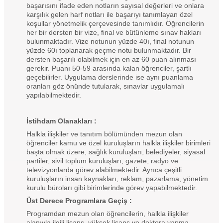
başarısını ifade eden notların sayısal değerleri ve onlara
karşılık gelen harf notları ile başarıyı tanımlayan özel
koşullar yönetmelik çerçevesinde tanımlıdır. Öğrencilerin
her bir dersten bir vize, final ve bütünleme sınav hakları
bulunmaktadır. Vize notunun yüzde 40ı, final notunun
yüzde 60ı toplanarak geçme notu bulunmaktadır. Bir
dersten başarılı olabilmek için en az 60 puan alınması
gerekir. Puanı 50-59 arasında kalan öğrenciler, şartlı
geçebilirler. Uygulama derslerinde ise aynı puanlama
oranları göz önünde tutularak, sınavlar uygulamalı
yapılabilmektedir.
İstihdam Olanakları :
Halkla ilişkiler ve tanıtım bölümünden mezun olan
öğrenciler kamu ve özel kuruluşların halkla ilişkiler birimleri
başta olmak üzere, sağlık kuruluşları, belediyeler, siyasal
partiler, sivil toplum kuruluşları, gazete, radyo ve
televizyonlarda görev alabilmektedir. Ayrıca çeşitli
kuruluşların insan kaynakları, reklam, pazarlama, yönetim
kurulu büroları gibi birimlerinde görev yapabilmektedir.
Üst Derece Programlara Geçiş :
Programdan mezun olan öğrencilerin, halkla ilişkiler
alanıyla ilgili lisans, yüksek lisans ve doktora yapma