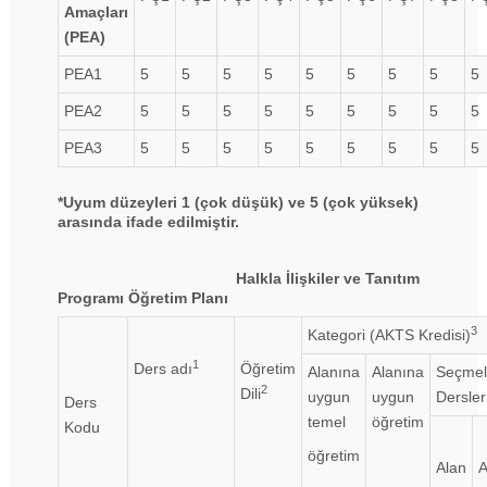
Amaçları
(PEA)
PEA1
5
5
5
5
5
5
5
5
5
PEA2
5
5
5
5
5
5
5
5
5
PEA3
5
5
5
5
5
5
5
5
5
*Uyum düzeyleri 1 (çok düşük) ve 5 (çok yüksek)
arasında ifade edilmiştir.
Halkla İlişkiler ve Tanıtım
Programı Öğretim Planı
3
Kategori (AKTS Kredisi)
1
Ders adı
Öğretim
Alanına
Alanına
Seçmel
2
Dili
uygun
uygun
Dersler
Ders
temel
öğretim
Kodu
öğretim
Alan
A