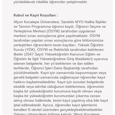
yürütebilecek nitelikle öğrenciler yetiştirmektir.
Kabul ve Kayıt Koşulları :
Afyon Kocatepe Üniversitesi, Sandıklı MYO Halkla İlişkiler
ve Tanıtım Programına öğrenci kaydı, Öğrenci Seçme ve
Yerleştirme Merkezi (ÖSYM) tarafından uygulanan
merkezi sınav sonuçlarına göre yapılmaktadır. ÖSYM
tarafından yapılan sınav sonuçlarına göre bölümümüze
yerleştirilen öğrencilerin kesin kayıtları, Yüksek Öğretim
Kurulu (YÖK), ÖSYM ve Rektörlük tarafından belirlenen
ilkeler (2547 Sayılı Yükseköğretim Kanunun Eğitim ve
Öğretim ile İlgili Yükseköğretime Giriş Maddeleri) uyarınca
istenen belgelerle, her yıl belirlenen ve ilan edilen
tarihlerde, Öğrenci İşleri Daire Başkanlığı tarafından
yürütülmektedir. Kayıt için zamanında başvurmayan veya
gerekli belgeleri zamanında sağlamayan öğrenciler kayıt
hakkını kaybetmektedirler. Kayıt için sunulan belgelerde
eksiklik veya tahrifat olduğunun belirlenmesi, öğrencinin
başka bir yükseköğretim kurumuna kayıtlı olması veya
başka bir yükseköğretim kurumundan çıkarma cezası
almış olması hallerinde, kesin kayıt yapılmış olsa bile kayıt
iptal edilmektedir. Ayrıca, öğrenciler kayıt işlemlerini
kendileri E-devlet üzerinden gerçekleştirebilmektedirler.
Yabancı öğrencilerin bölüme kabulü “Afyon Kocatepe