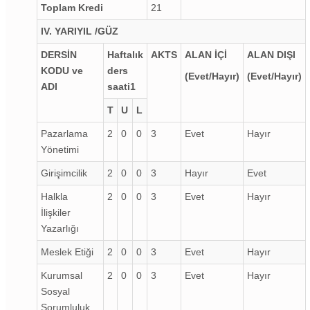
Toplam Kredi
21
IV. YARIYIL /GÜZ
DERSİN
Haftalık
AKTS
ALAN İÇİ
ALAN DIŞI
KODU ve
ders
(Evet/Hayır)
(Evet/Hayır)
ADI
saati
1
T
U
L
Pazarlama
2
0
0
3
Evet
Hayır
Yönetimi
Girişimcilik
2
0
0
3
Hayır
Evet
Halkla
2
0
0
3
Evet
Hayır
İlişkiler
Yazarlığı
Meslek Etiği
2
0
0
3
Evet
Hayır
Kurumsal
2
0
0
3
Evet
Hayır
Sosyal
Sorumluluk