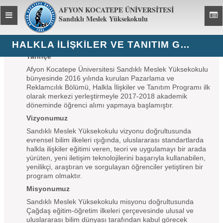
AFYON KOCATEPE ÜNİVERSİTESİ
Toggle
Toggl
Sandıklı Meslek Yüksekokulu
global
global
navigation
navig
HALKLA İLIŞKILER VE TANITIM GENEL BILGILER
Tarihçe
Afyon Kocatepe Üniversitesi Sandıklı Meslek Yüksekokulu
bünyesinde 2016 yılında kurulan Pazarlama ve
Reklamcılık Bölümü, Halkla İlişkiler ve Tanıtım Programı ilk
olarak merkezi yerleştirmeyle 2017-2018 akademik
döneminde öğrenci alımı yapmaya başlamıştır.
Vizyonumuz
Sandıklı Meslek Yüksekokulu vizyonu doğrultusunda
evrensel bilim ilkeleri ışığında, uluslararası standartlarda
halkla ilişkiler eğitimi veren, teori ve uygulamayı bir arada
yürüten, yeni iletişim teknolojilerini başarıyla kullanabilen,
yenilikçi, araştıran ve sorgulayan öğrenciler yetiştiren bir
program olmaktır.
Misyonumuz
Sandıklı Meslek Yüksekokulu misyonu doğrultusunda
Çağdaş eğitim-öğretim ilkeleri çerçevesinde ulusal ve
uluslararası bilim dünyası tarafından kabul görecek