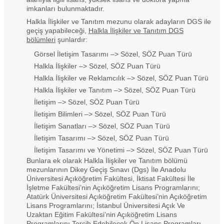
imkanları bulunmaktadır.
Halkla İlişkiler ve Tanıtım mezunu olarak adayların DGS ile
geçiş yapabileceği,
Halkla İlişkiler ve Tanıtım DGS
bölümleri
şunlardır:
Görsel İletişim Tasarımı –> Sözel, SÖZ Puan Türü
Halkla İlişkiler –> Sözel, SÖZ Puan Türü
Halkla İlişkiler ve Reklamcılık –> Sözel, SÖZ Puan Türü
Halkla İlişkiler ve Tanıtım –> Sözel, SÖZ Puan Türü
İletişim –> Sözel, SÖZ Puan Türü
İletişim Bilimleri –> Sözel, SÖZ Puan Türü
İletişim Sanatları –> Sözel, SÖZ Puan Türü
İletişim Tasarımı –> Sözel, SÖZ Puan Türü
İletişim Tasarımı ve Yönetimi –> Sözel, SÖZ Puan Türü
Bunlara ek olarak Halkla İlişkiler ve Tanıtım bölümü
mezunlarının Dikey Geçiş Sınavı (Dgs) İle Anadolu
Üniversitesi Açıköğretim Fakültesi, İktisat Fakültesi İle
İşletme Fakültesi’nin Açıköğretim Lisans Programlarını;
Atatürk Üniversitesi Açıköğretim Fakültesi’nin Açıköğretim
Lisans Programlarını; İstanbul Üniversitesi Açık Ve
Uzaktan Eğitim Fakültesi’nin Açıköğretim Lisans
Programlarını Tercih Edebilecek Ön Lisans Programları