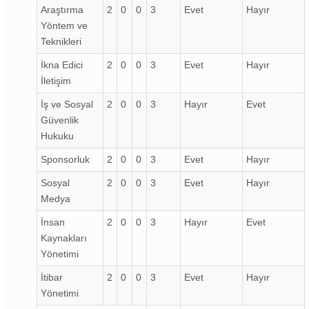
Araştırma
2
0
0
3
Evet
Hayır
Yöntem ve
Teknikleri
İkna Edici
2
0
0
3
Evet
Hayır
İletişim
İş ve Sosyal
2
0
0
3
Hayır
Evet
Güvenlik
Hukuku
Sponsorluk
2
0
0
3
Evet
Hayır
Sosyal
2
0
0
3
Evet
Hayır
Medya
İnsan
2
0
0
3
Hayır
Evet
Kaynakları
Yönetimi
İtibar
2
0
0
3
Evet
Hayır
Yönetimi