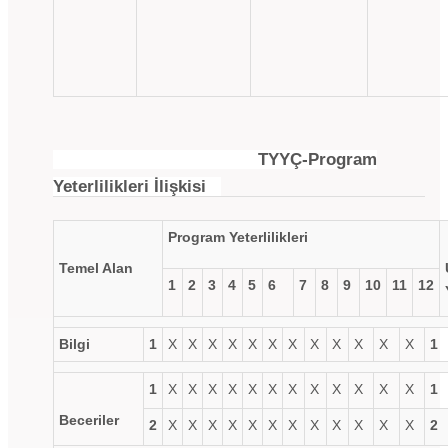
TYYÇ-Program
Yeterlilikleri İlişkisi
Program Yeterlilikleri
Temel Alan
1
2
3
4
5
6
7
8
9
10
11
12
Bilgi
1
X
X
X
X
X
X
X
X
X
X
X
X
1
1
X
X
X
X
X
X
X
X
X
X
X
X
1
Beceriler
2
X
X
X
X
X
X
X
X
X
X
X
X
2