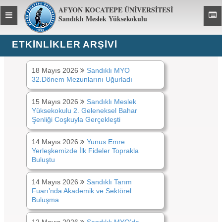
AFYON KOCATEPE ÜNİVERSİTESİ
Toggle
Toggl
Sandıklı Meslek Yüksekokulu
global
global
navigation
navig
ETKINLIKLER ARŞİVİ
Etkinlikler ARŞİVİ :
2026
18 Mayıs 2026
Sandıklı MYO
32.Dönem Mezunlarını Uğurladı
15 Mayıs 2026
Sandıklı Meslek
Yüksekokulu 2. Geleneksel Bahar
Şenliği Coşkuyla Gerçekleşti
14 Mayıs 2026
Yunus Emre
Yerleşkemizde İlk Fideler Toprakla
Buluştu
14 Mayıs 2026
Sandıklı Tarım
Fuarı’nda Akademik ve Sektörel
Buluşma
12 Mayıs 2026
Sandıklı MYO’da